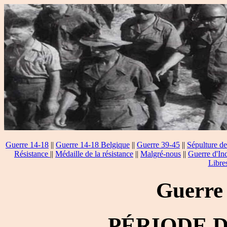
Guerre 14-18
||
Guerre 14-18 Belgique
||
Guerre 39-45
||
Sépulture de
Résistance
||
Médaille de la résistance
||
Malgré-nous
||
Guerre d'In
Libre
Guerre
PÉRIODE 