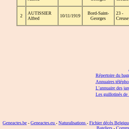
AUTISSIER
Bord-Saint-
23 -
2
10/11/1919
Alfred
Georges
Creuse
Répertoire du bag
Annuaires télépho
L’annuaire des jar
Les guillotinés de
Geneactes.be
-
Geneactes.eu
-
Naturalisations
-
Fichier décès Belgiqu
Bateliers
-
Commu