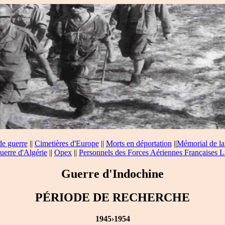
de guerre
||
Cimetières d'Europe
||
Morts en déportation
||
Mémorial de la
uerre d'Algérie
||
Opex
||
Personnels des Forces Aériennes Françaises L
Guerre d'Indochine
PÉRIODE DE RECHERCHE
1945›1954