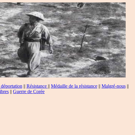
 déportation
||
Résistance
||
Médaille de la résistance
||
Malgré-nous
||
ibres
||
Guerre de Corée