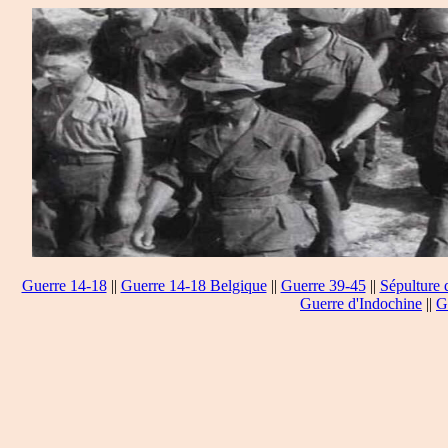
Guerre 14-18
||
Guerre 14-18 Belgique
||
Guerre 39-45
||
Sépulture 
Guerre d'Indochine
||
G