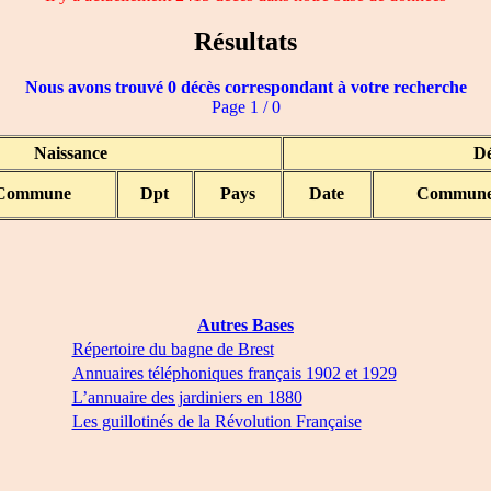
Résultats
Nous avons trouvé 0 décès correspondant à votre recherche
Page 1 / 0
Naissance
Dé
Commune
Dpt
Pays
Date
Commun
Autres Bases
Répertoire du bagne de Brest
Annuaires téléphoniques français 1902 et 1929
L’annuaire des jardiniers en 1880
Les guillotinés de la Révolution Française