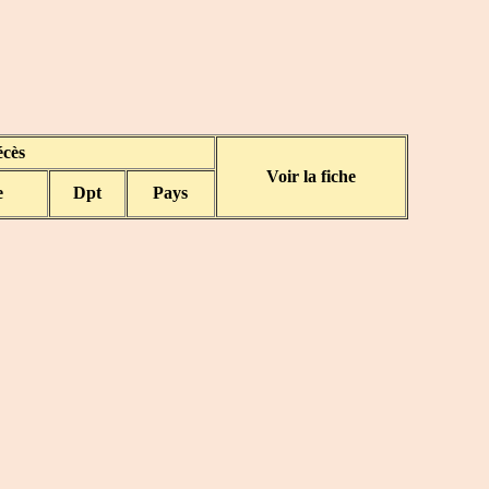
cès
Voir la fiche
e
Dpt
Pays